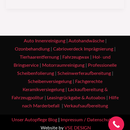
Auto Innenreinigung
|
Autohandwäsche
|
Ozonbehandlung
|
Cabrioverdeck Imprägnierung
|
Tierhaarentfernung
|
Fahrzeugwax
|
Hol- und
Bringservice
|
Motorraumreinigung
|
Professionelle
Scheibenfolierung
|
Scheinwerferaufbereitung
|
Scheibenversiegelung
|
Fachgerechte
Keramikversiegelung
|
Lackaufbereitung &
Fahrzeugpolitur
|
Leasingrückgabe & Autoabos
|
Hilfe
nach Marderbefall
|
Verkaufsaufbereitung
Unser Autopflege Blog
|
Impressum / Datenschutz
|
Website by
VSE DESIGN