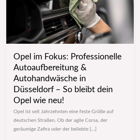
&
Autohandwäsche
in
Düsseldorf
–
So
Opel im Fokus: Professionelle
bleibt
Autoaufbereitung &
dein
Opel
Autohandwäsche in
wie
Düsseldorf – So bleibt dein
neu!
Opel wie neu!
Opel ist seit Jahrzehnten eine feste Größe auf
deutschen Straßen. Ob der agile Corsa, der
geräumige Zafira oder der beliebte […]