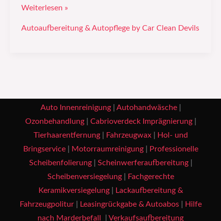
Weiterlesen »
Autoaufbereitung & Autopflege by Car Clean Devils
Auto Innenreinigung
|
Autohandwäsche
|
Ozonbehandlung
|
Cabrioverdeck Imprägnierung
|
Tierhaarentfernung
|
Fahrzeugwax
|
Hol- und
Bringservice
|
Motorraumreinigung
|
Professionelle
Scheibenfolierung
|
Scheinwerferaufbereitung
|
Scheibenversiegelung
|
Fachgerechte
Keramikversiegelung
|
Lackaufbereitung &
Fahrzeugpolitur
|
Leasingrückgabe & Autoabos
|
Hilfe
nach Marderbefall
|
Verkaufsaufbereitung