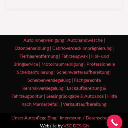
Auto Innenreinigung
|
Autohandwäsche
|
Ozonbehandlung
|
Cabrioverdeck Imprägnierung
|
Tierhaarentfernung
|
Fahrzeugwax
|
Hol- und
Bringservice
|
Motorraumreinigung
|
Professionelle
Scheibenfolierung
|
Scheinwerferaufbereitung
|
Scheibenversiegelung
|
Fachgerechte
Keramikversiegelung
|
Lackaufbereitung &
Fahrzeugpolitur
|
Leasingrückgabe & Autoabos
|
Hilfe
nach Marderbefall
|
Verkaufsaufbereitung
Unser Autopflege Blog
|
Impressum / Datenschutz
|
Website by
VSE DESIGN