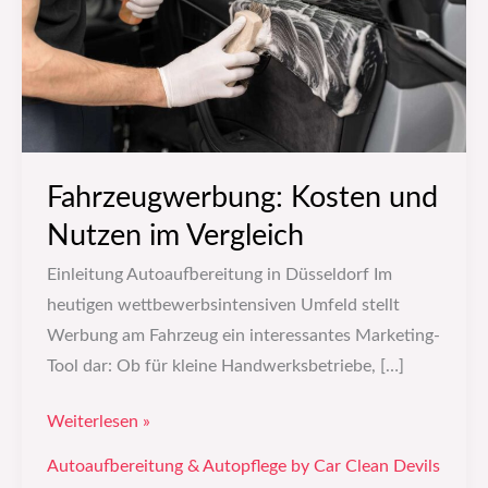
Vergleich
Fahrzeugwerbung: Kosten und
Nutzen im Vergleich
Einleitung Autoaufbereitung in Düsseldorf Im
heutigen wettbewerbsintensiven Umfeld stellt
Werbung am Fahrzeug ein interessantes Marketing-
Tool dar: Ob für kleine Handwerksbetriebe, […]
Weiterlesen »
Autoaufbereitung & Autopflege by Car Clean Devils