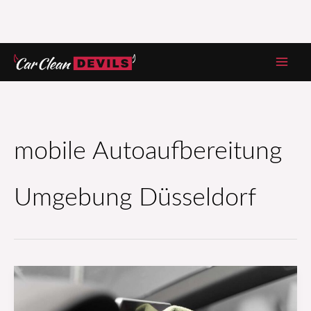
Zum
Inhalt
springen
mobile Autoaufbereitung
Umgebung Düsseldorf
Autowerbung:
Wie