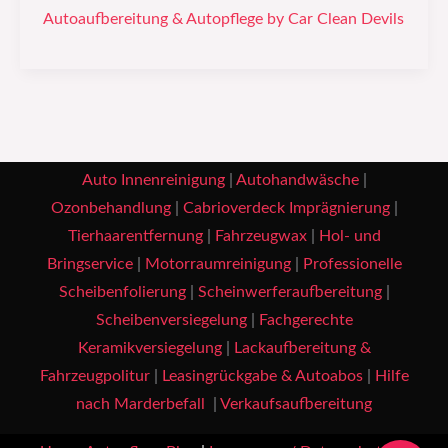
Autoaufbereitung & Autopflege by Car Clean Devils
Auto Innenreinigung
|
Autohandwäsche
|
Ozonbehandlung
|
Cabrioverdeck Imprägnierung
|
Tierhaarentfernung
|
Fahrzeugwax
|
Hol- und
Bringservice
|
Motorraumreinigung
|
Professionelle
Scheibenfolierung
|
Scheinwerferaufbereitung
|
Scheibenversiegelung
|
Fachgerechte
Keramikversiegelung
|
Lackaufbereitung &
Fahrzeugpolitur
|
Leasingrückgabe & Autoabos
|
Hilfe
nach Marderbefall
|
Verkaufsaufbereitung