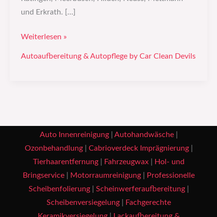
und Erkrath. […]
Weiterlesen »
Autoaufbereitung & Autopflege by Car Clean Devils
Auto Innenreinigung
|
Autohandwäsche
|
Ozonbehandlung
|
Cabrioverdeck Imprägnierung
|
Tierhaarentfernung
|
Fahrzeugwax
|
Hol- und
Bringservice
|
Motorraumreinigung
|
Professionelle
Scheibenfolierung
|
Scheinwerferaufbereitung
|
Scheibenversiegelung
|
Fachgerechte
Keramikversiegelung
|
Lackaufbereitung &