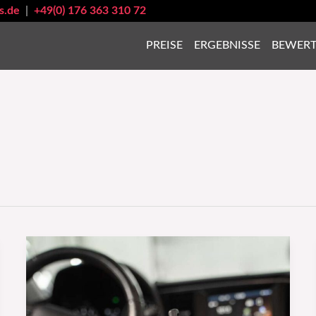
s.de
|
+49(0) 176 363 310 72
PREISE
ERGEBNISSE
BEWER
Autowerbung:
So
machst
du