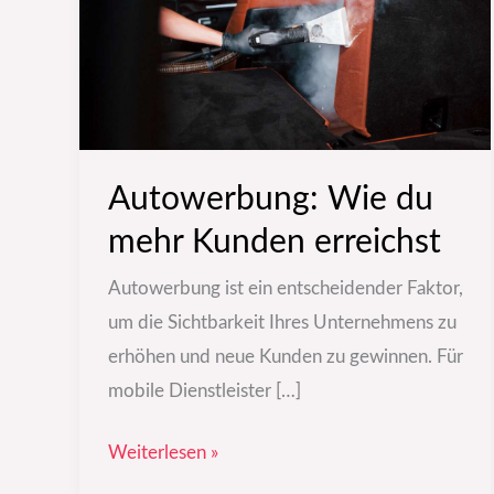
Kunden
erreichst
Autowerbung: Wie du
mehr Kunden erreichst
Autowerbung ist ein entscheidender Faktor,
um die Sichtbarkeit Ihres Unternehmens zu
erhöhen und neue Kunden zu gewinnen. Für
mobile Dienstleister […]
Weiterlesen »