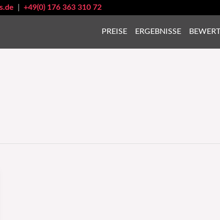
s.de
|
+49(0) 176 363 310 72
PREISE
ERGEBNISSE
BEWER