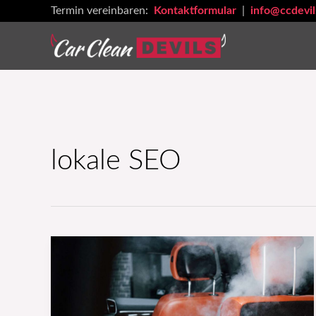
Zum
Termin vereinbaren:
Kontaktformular
|
info@ccdevil
Inhalt
springen
lokale SEO
Autowerbung:
Wie
du
mehr