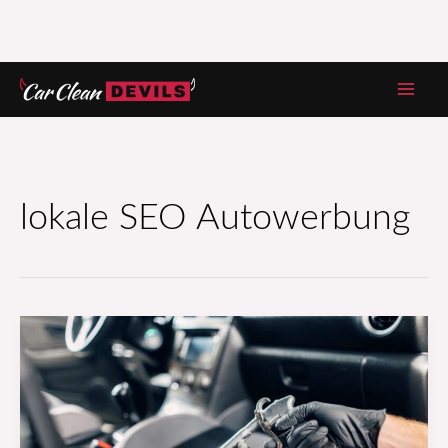
Zum
Inhalt
springen
lokale SEO Autowerbung
Autowerbung:
Wie
du
sie
planst