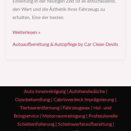
Einleitung In der heutigen Zeit ist es entscheidend,
den Wert und die Ästhetik Ihres Fahrzeugs zu
erhalten. Eine der besten
Weiterlesen »
Autoaufbereitung & Autopflege by Car Clean Devils
Auto Innenreinigung
|
Autohandwäsche
|
Ozonbehandlung
|
Cabrioverdeck Imprägnierung
|
Tierhaarentfernung
|
Fahrzeugwax
|
Hol- und
Bringservice
|
Motorraumreinigung
|
Professionelle
Scheibenfolierung
|
Scheinwerferaufbereitung
|