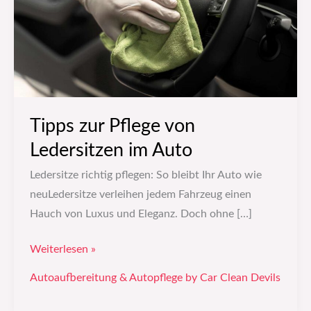
im
Auto
Tipps zur Pflege von
Ledersitzen im Auto
Ledersitze richtig pflegen: So bleibt Ihr Auto wie
neuLedersitze verleihen jedem Fahrzeug einen
Hauch von Luxus und Eleganz. Doch ohne […]
Weiterlesen »
Autoaufbereitung & Autopflege by Car Clean Devils