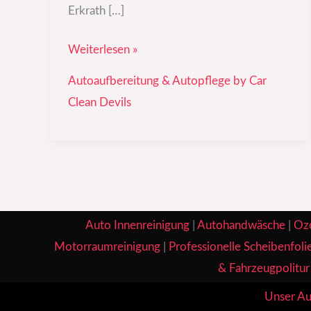
Erkrath […]
Weiterlesen »
Autoaufbereitung & Autopflege by Car
Clean Devils
Auto Innenreinigung
|
Autohandwäsche
|
Oz
Motorraumreinigung
|
Professionelle Scheibenfoli
& Fahrzeugpolitur
Unser Au