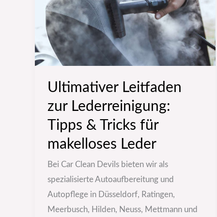
Tipps
&
Tricks
für
makelloses
Ultimativer Leitfaden
Leder
zur Lederreinigung:
Tipps & Tricks für
makelloses Leder
Bei Car Clean Devils bieten wir als
spezialisierte Autoaufbereitung und
Autopflege in Düsseldorf, Ratingen,
Meerbusch, Hilden, Neuss, Mettmann und