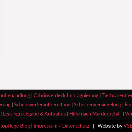
onbehandlung
|
Cabrioverdeck Imprägnierung
|
Tierhaarentfe
erung
|
Scheinwerferaufbereitung
|
Scheibenversiegelung
|
Fac
|
Leasingrückgabe & Autoabos
|
Hilfe nach Marderbefall
|
Ver
topflege Blog
|
Impressum / Datenschutz
| Website by
VSE