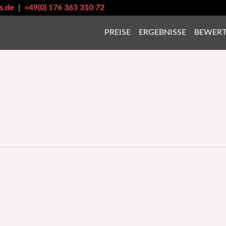
s.de
|
+49(0) 176 363 310 72
PREISE
ERGEBNISSE
BEWER