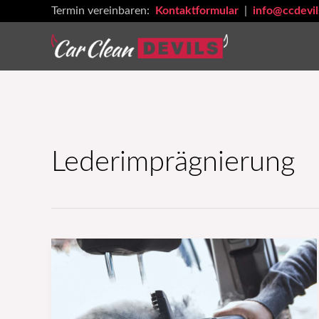
Zum
Termin vereinbaren:
Kontaktformular
|
info@ccdevil
Inhalt
springen
Lederimprägnierung
Ultimativer
Leitfaden
zur
Lederreinigung: