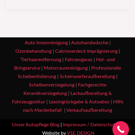
Auto Innenreinigung
|
Autohandwäsche
|
Ozonbehandlung
|
Cabrioverdeck Imprägnierung
|
Tierhaarentfernung
|
Fahrzeugwax
|
Hol- und
Bringservice
|
Motorraumreinigung
|
Professionelle
Scheibenfolierung
|
Scheinwerferaufbereitung
|
Scheibenversiegelung
|
Fachgerechte
Keramikversiegelung
|
Lackaufbereitung &
Fahrzeugpolitur
|
Leasingrückgabe & Autoabos
|
Hilfe
nach Marderbefall
|
Verkaufsaufbereitung
Unser Autopflege Blog
|
Impressum / Datenschutz
|
Website by
VSE DESIGN