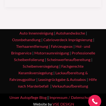
Auto Innenreinigung
|
Autohandwäsche
|
Ozonbehandlung
|
Cabrioverdeck Imprägnierung
|
Tierhaarentfernung
|
Fahrzeugwax
|
Hol- und
Bringservice
|
Motorraumreinigung
|
Professionelle
Scheibenfolierung
|
Scheinwerferaufbereitung
|
Scheibenversiegelung
|
Fachgerechte
Keramikversiegelung
|
Lackaufbereitung &
Fahrzeugpolitur
|
Leasingrückgabe & Autoabos
|
Hilfe
nach Marderbefall
|
Verkaufsaufbereitung
Unser Autopflege Blog
|
Impressum / Datenschutz
|
Website by
VSE DESIGN