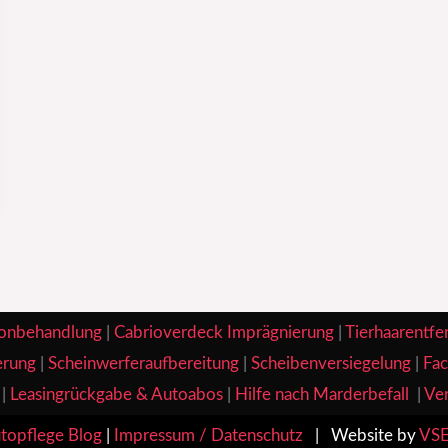
onbehandlung
|
Cabrioverdeck Imprägnierung
|
Tierhaarentfe
erung
|
Scheinwerferaufbereitung
|
Scheibenversiegelung
|
Fac
|
Leasingrückgabe & Autoabos
|
Hilfe nach Marderbefall
|
Ver
topflege Blog
|
Impressum / Datenschutz
| Website by
VSE