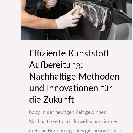
Methoden
und
Innovationen
für
die
Effiziente Kunststoff
Zukunft
Aufbereitung:
Nachhaltige Methoden
und Innovationen für
die Zukunft
baby In der heutigen Zeit gewinnen
Nachhaltigkeit und Umweltschutz immer
mehr an Bedeutung. Dies gilt besonders in