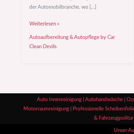
der Automobilbranche, wo […]
Weiterlesen »
Autoaufbereitung & Autopflege by Car
Clean Devils
Auto Innenreinigung
|
Autohandwäsche
|
Oz
Motorraumreinigung
|
Professionelle Scheibenfoli
& Fahrzeugpolitur
Unser Au