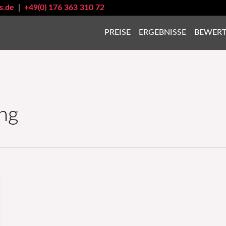
s.de
|
+49(0) 176 363 310 72
PREISE
ERGEBNISSE
BEWER
ung