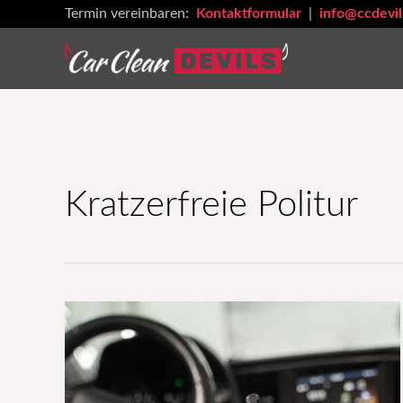
Zum
Termin vereinbaren:
Kontaktformular
|
info@ccdevil
Inhalt
springen
Kratzerfreie Politur
Warum
ist
die
Pflege