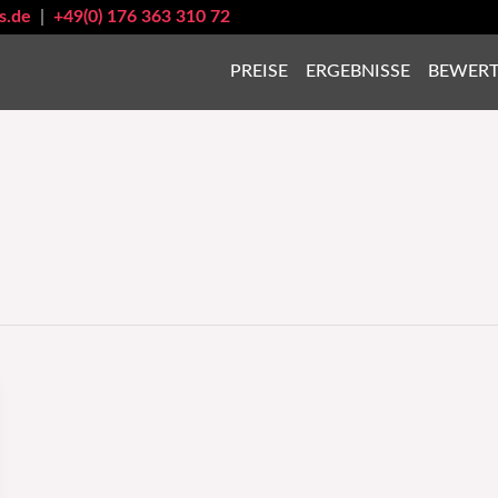
s.de
|
+49(0) 176 363 310 72
PREISE
ERGEBNISSE
BEWER