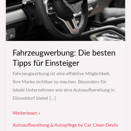
Einsteiger
Fahrzeugwerbung: Die besten
Tipps für Einsteiger
Fahrzeugwerbung ist eine effektive Möglichkeit,
Ihre Marke sichtbar zu machen. Besonders für
lokale Unternehmen wie eine Autoaufbereitung in
Düsseldorf bietet […]
Weiterlesen »
Autoaufbereitung & Autopflege by Car Clean Devils