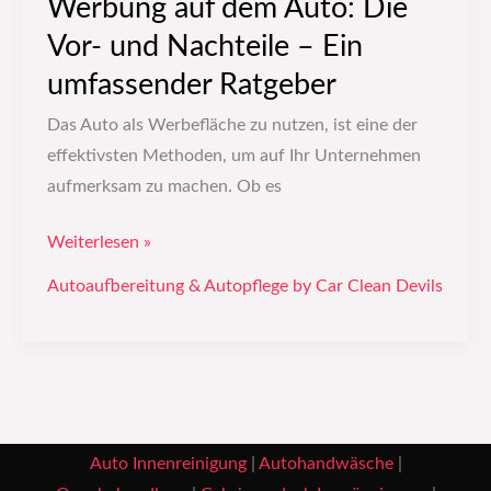
Werbung auf dem Auto: Die
Ratgeber
Vor- und Nachteile – Ein
umfassender Ratgeber
Das Auto als Werbefläche zu nutzen, ist eine der
effektivsten Methoden, um auf Ihr Unternehmen
aufmerksam zu machen. Ob es
Weiterlesen »
Autoaufbereitung & Autopflege by Car Clean Devils
Auto Innenreinigung
|
Autohandwäsche
|