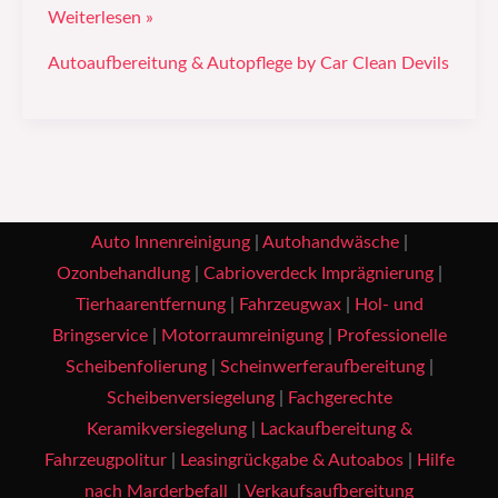
Weiterlesen »
Autoaufbereitung & Autopflege by Car Clean Devils
Auto Innenreinigung
|
Autohandwäsche
|
Ozonbehandlung
|
Cabrioverdeck Imprägnierung
|
Tierhaarentfernung
|
Fahrzeugwax
|
Hol- und
Bringservice
|
Motorraumreinigung
|
Professionelle
Scheibenfolierung
|
Scheinwerferaufbereitung
|
Scheibenversiegelung
|
Fachgerechte
Keramikversiegelung
|
Lackaufbereitung &
Fahrzeugpolitur
|
Leasingrückgabe & Autoabos
|
Hilfe
nach Marderbefall
|
Verkaufsaufbereitung