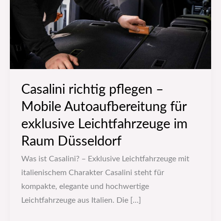
Autoaufbereitung
für
exklusive
Leichtfahrzeuge
im
Raum
Casalini richtig pflegen –
Düsseldorf
Mobile Autoaufbereitung für
exklusive Leichtfahrzeuge im
Raum Düsseldorf
Was ist Casalini? – Exklusive Leichtfahrzeuge mit
italienischem Charakter Casalini steht für
kompakte, elegante und hochwertige
Leichtfahrzeuge aus Italien. Die […]