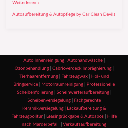
Weiterlesen »
Autoaufbereitung & Autopflege by Car Clean Devils
Auto Innenreinigung
|
Autohandwäsche
|
Ozonbehandlung
|
Cabrioverdeck Imprägnierung
|
Tierhaarentfernung
|
Fahrzeugwax
|
Hol- und
Bringservice
|
Motorraumreinigung
|
Professionelle
Scheibenfolierung
|
Scheinwerferaufbereitung
|
Scheibenversiegelung
|
Fachgerechte
Keramikversiegelung
|
Lackaufbereitung &
Fahrzeugpolitur
|
Leasingrückgabe & Autoabos
|
Hilfe
nach Marderbefall
|
Verkaufsaufbereitung