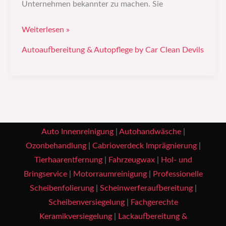
Unternehmen bekannter zu machen. Sie
Weiterlesen »
Autoaufbereitung & Autopflege by Car Clean Devils
Auto Innenreinigung
|
Autohandwäsche
|
Ozonbehandlung
|
Cabrioverdeck Imprägnierung
|
Tierhaarentfernung
|
Fahrzeugwax
|
Hol- und
Bringservice
|
Motorraumreinigung
|
Professionelle
Scheibenfolierung
|
Scheinwerferaufbereitung
|
Scheibenversiegelung
|
Fachgerechte
Keramikversiegelung
|
Lackaufbereitung &