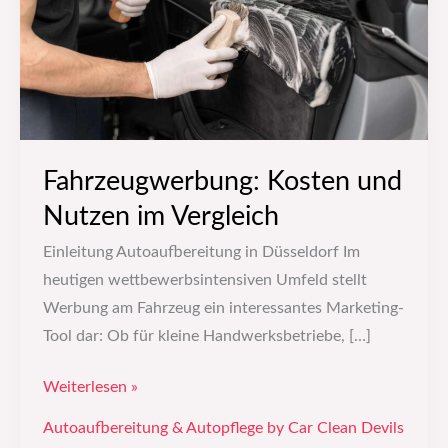
Vergleich
Fahrzeugwerbung: Kosten und
Nutzen im Vergleich
Einleitung Autoaufbereitung in Düsseldorf Im
heutigen wettbewerbsintensiven Umfeld stellt
Werbung am Fahrzeug ein interessantes Marketing-
Tool dar: Ob für kleine Handwerksbetriebe, […]
Weiterlesen »
Autoaufbereitung & Autopflege by Car Clean Devils