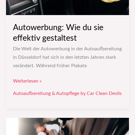
Autowerbung: Wie du sie
effektiv gestaltest
Die Welt der Autowerbung in der Autoaufbereitung
in Düsseldorf hat sich in den letzten Jahren stark
verändert. Während früher Plakate
Weiterlesen »
Autoaufbereitung & Autopflege by Car Clean Devils
Wie
du