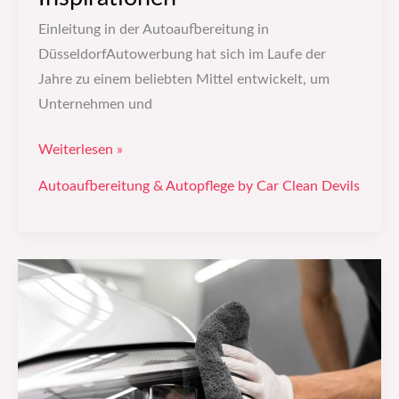
Einleitung in der Autoaufbereitung in
DüsseldorfAutowerbung hat sich im Laufe der
Jahre zu einem beliebten Mittel entwickelt, um
Unternehmen und
Weiterlesen »
Autoaufbereitung & Autopflege by Car Clean Devils
Autowerbung
gestalten:
Kreative
Ideen
und
Inspirationen