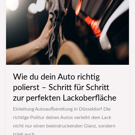
dein
Auto
richtig
polierst
–
Schritt
für
Schritt
zur
Wie du dein Auto richtig
perfekten
polierst – Schritt für Schritt
Lackoberfläche
zur perfekten Lackoberfläche
Einleitung Autoaufbereitung in Düsseldorf Die
richtige Politur deines Autos verleiht dem Lack
nicht nur einen beeindruckenden Glanz, sondern
trägt auch