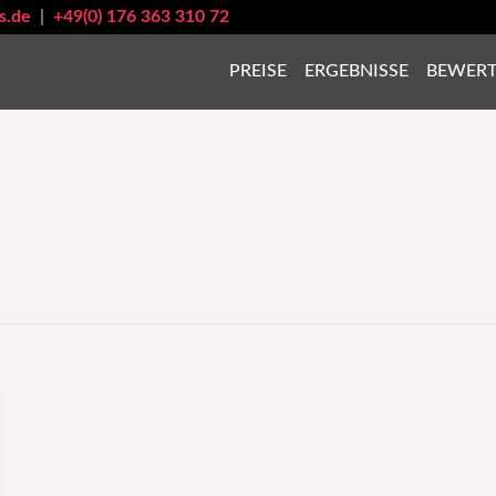
s.de
|
+49(0) 176 363 310 72
PREISE
ERGEBNISSE
BEWER