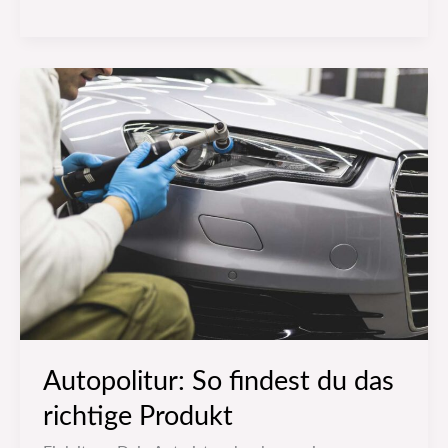
Autopolitur:
So
findest
du
das
richtige
Produkt
Autopolitur: So findest du das
richtige Produkt