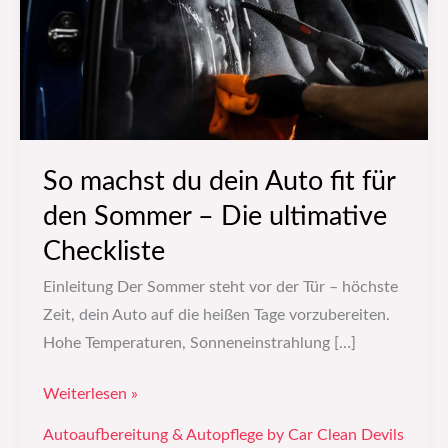
fit
für
den
Sommer
–
Die
So machst du dein Auto fit für
ultimative
den Sommer – Die ultimative
Checkliste
Checkliste
Einleitung Der Sommer steht vor der Tür – höchste
Zeit, dein Auto auf die heißen Tage vorzubereiten.
Hohe Temperaturen, Sonneneinstrahlung […]
Weiterlesen »
Autoaufbereitung & Autopflege by Car Clean Devils