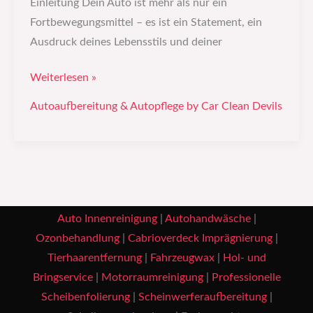
Einleitung Dein Auto ist mehr als nur ein
Fortbewegungsmittel – es ist ein Statement, ein
Ausdruck deines Lebensstils und deiner
Weiterlesen »
Autoaufbereitung & Autopflege by Car Clean Devils
Auto Innenreinigung
|
Autohandwäsche
|
Ozonbehandlung
|
Cabrioverdeck Imprägnierung
|
Tierhaarentfernung
|
Fahrzeugwax
|
Hol- und
Bringservice
|
Motorraumreinigung
|
Professionelle
Scheibenfolierung
|
Scheinwerferaufbereitung
|