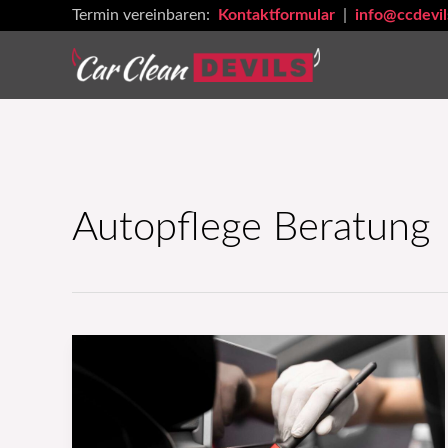
Zum
Termin vereinbaren:
Kontaktformular
|
info@ccdevil
Inhalt
springen
Autopflege Beratung
Die
Automobilbranche
ist
hart