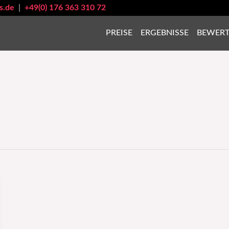
s.de
|
+49(0) 176 363 310 72
PREISE
ERGEBNISSE
BEWER