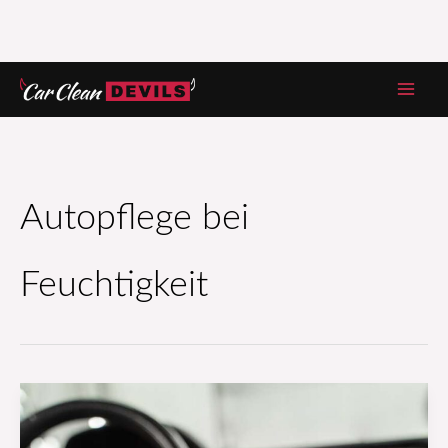
Zum
Inhalt
springen
Autopflege bei
Feuchtigkeit
Fahrzeugpflege
bei