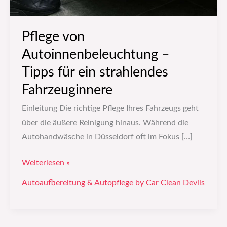
Pflege von
Autoinnenbeleuchtung –
Tipps für ein strahlendes
Fahrzeuginnere
Einleitung Die richtige Pflege Ihres Fahrzeugs geht
über die äußere Reinigung hinaus. Während die
Autohandwäsche in Düsseldorf oft im Fokus […]
Weiterlesen »
Autoaufbereitung & Autopflege by Car Clean Devils