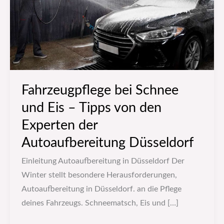
–
Tipps
von
den
Experten
der
Fahrzeugpflege bei Schnee
Autoaufbereitung
und Eis – Tipps von den
Düsseldorf
Experten der
Autoaufbereitung Düsseldorf
Einleitung Autoaufbereitung in Düsseldorf Der
Winter stellt besondere Herausforderungen,
Autoaufbereitung in Düsseldorf. an die Pflege
deines Fahrzeugs. Schneematsch, Eis und […]