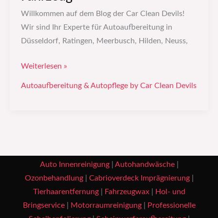
Willkommen auf dem Blog der Car Clean Devils!
Wir sind Ihr Experte für Autoaufbereitung in
Düsseldorf, Ratingen, Meerbusch, Hilden, Neuss,
Weiterlesen »
Autoaufbereitung & Autopflege by Car Clean Devils
Auto Innenreinigung
|
Autohandwäsche
|
Ozonbehandlung
|
Cabrioverdeck Imprägnierung
|
Tierhaarentfernung
|
Fahrzeugwax
|
Hol- und
Bringservice
|
Motorraumreinigung
|
Professionelle