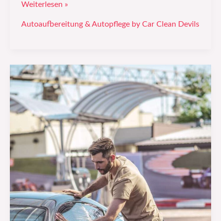
Weiterlesen »
Autoaufbereitung & Autopflege by Car Clean Devils
Der
Ultimative
Ratgeber
zu
Autolackschutzfolien:
Schutz,
Pflege
und
Vorteile
für
Ihr