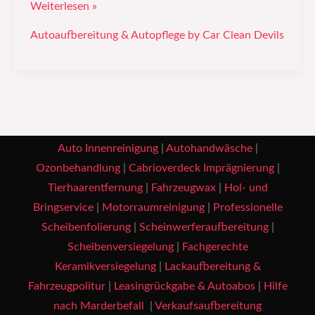
Weiterlesen »
Autoaufbereitung & Autopflege by Car Clean Devils
Auto Innenreinigung
|
Autohandwäsche
|
Ozonbehandlung
|
Cabrioverdeck Imprägnierung
|
Tierhaarentfernung
|
Fahrzeugwax
|
Hol- und
Bringservice
|
Motorraumreinigung
|
Professionelle
Scheibenfolierung
|
Scheinwerferaufbereitung
|
Scheibenversiegelung
|
Fachgerechte
Keramikversiegelung
|
Lackaufbereitung &
Fahrzeugpolitur
|
Leasingrückgabe & Autoabos
|
Hilfe
nach Marderbefall
|
Verkaufsaufbereitung