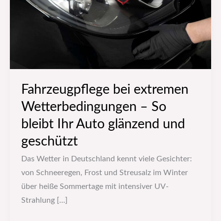
So
bleibt
Ihr
Auto
glänzend
und
Fahrzeugpflege bei extremen
geschützt
Wetterbedingungen – So
bleibt Ihr Auto glänzend und
geschützt
Das Wetter in Deutschland kennt viele Gesichter:
von Schneeregen, Frost und Streusalz im Winter
über heiße Sommertage mit intensiver UV-
Strahlung […]