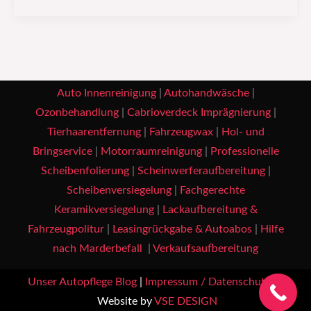
Auto Innenreinigung
|
Autohandwäsche
|
Ozonbehandlung
|
Cabrioverdeck Imprägnierung
|
Tierhaarentfernung
|
Fahrzeugwax
|
Hol- und
Bringservice
|
Motorraumreinigung
|
Professionelle
Scheibenfolierung
|
Scheinwerferaufbereitung
|
Scheibenversiegelung
|
Fachgerechte
Keramikversiegelung
|
Lackaufbereitung &
Fahrzeugpolitur
|
Leasingrückgabe & Autoabos
|
Hilfe
nach Marderbefall
|
Verkaufsaufbereitung
Unser Autopflege Blog
|
Impressum / Datenschutz
|
Website by
VSE DESIGN