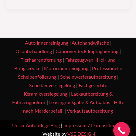
Auto Innenreinigung
|
Autohandwäsche
|
Ozonbehandlung
|
Cabrioverdeck Imprägnierung
|
Tierhaarentfernung
|
Fahrzeugwax
|
Hol- und
Bringservice
|
Motorraumreinigung
|
Professionelle
Scheibenfolierung
|
Scheinwerferaufbereitung
|
Scheibenversiegelung
|
Fachgerechte
Keramikversiegelung
|
Lackaufbereitung &
Fahrzeugpolitur
|
Leasingrückgabe & Autoabos
|
Hilfe
nach Marderbefall
|
Verkaufsaufbereitung
Unser Autopflege Blog
|
Impressum / Datenschutz
|
Website by
VSE DESIGN