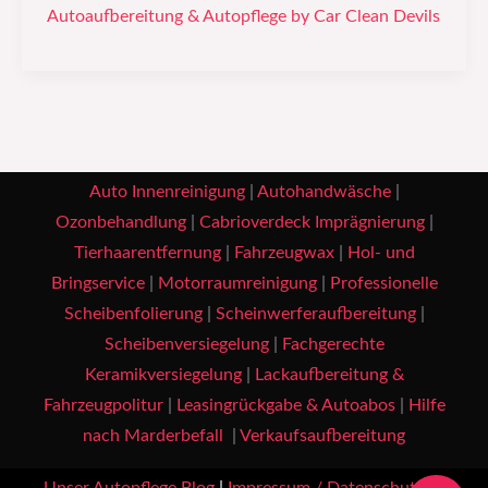
Autoaufbereitung & Autopflege by Car Clean Devils
Auto Innenreinigung
|
Autohandwäsche
|
Ozonbehandlung
|
Cabrioverdeck Imprägnierung
|
Tierhaarentfernung
|
Fahrzeugwax
|
Hol- und
Bringservice
|
Motorraumreinigung
|
Professionelle
Scheibenfolierung
|
Scheinwerferaufbereitung
|
Scheibenversiegelung
|
Fachgerechte
Keramikversiegelung
|
Lackaufbereitung &
Fahrzeugpolitur
|
Leasingrückgabe & Autoabos
|
Hilfe
nach Marderbefall
|
Verkaufsaufbereitung