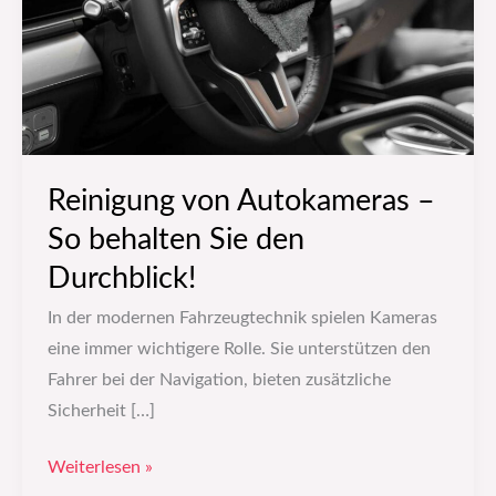
behalten
Sie
den
Durchblick!
Reinigung von Autokameras –
So behalten Sie den
Durchblick!
In der modernen Fahrzeugtechnik spielen Kameras
eine immer wichtigere Rolle. Sie unterstützen den
Fahrer bei der Navigation, bieten zusätzliche
Sicherheit […]
Weiterlesen »