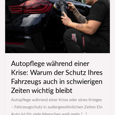
einer
Krise:
Warum
der
Schutz
Ihres
Fahrzeugs
auch
in
Autopflege während einer
schwierigen
Krise: Warum der Schutz Ihres
Zeiten
wichtig
Fahrzeugs auch in schwierigen
bleibt
Zeiten wichtig bleibt
Autopflege während einer Krise oder eines Krieges
– Fahrzeugschutz in außergewöhnlichen Zeiten Ein
Auto ist für viele Menschen weit mehr […]