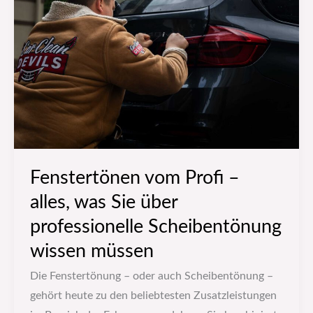
Profi
–
alles,
was
Sie
über
professionelle
Scheibentönung
wissen
Fenstertönen vom Profi –
müssen
alles, was Sie über
professionelle Scheibentönung
wissen müssen
Die Fenstertönung – oder auch Scheibentönung –
gehört heute zu den beliebtesten Zusatzleistungen