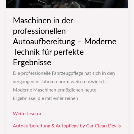
perfekte
Ergebnisse
Maschinen in der
professionellen
Autoaufbereitung – Moderne
Technik für perfekte
Ergebnisse
Die professionelle Fahrzeugpflege hat sich in den
vergangenen Jahren enorm weiterentwickelt.
Moderne Maschinen ermöglichen heute
Ergebnisse, die mit einer reinen
Weiterlesen »
Autoaufbereitung & Autopflege by Car Clean Devils