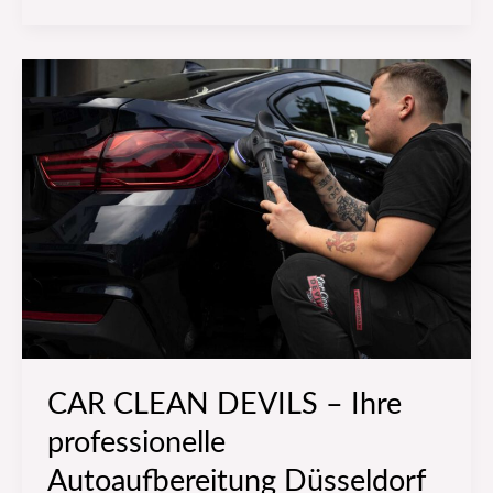
CAR
CLEAN
DEVILS
–
Ihre
professionelle
Autoaufbereitung
Düsseldorf
für
glänzende
Ergebnisse
CAR CLEAN DEVILS – Ihre
professionelle
Autoaufbereitung Düsseldorf