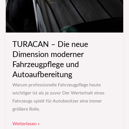
Fahrzeugpflege
und
Autoaufbereitung
TURACAN – Die neue
Dimension moderner
Fahrzeugpflege und
Autoaufbereitung
Warum professionelle Fahrzeugpflege heute
wichtiger ist als je zuvor Der Werterhalt eines
Fahrzeugs spielt für Autobesitzer eine immer
größere Rolle.
Weiterlesen »