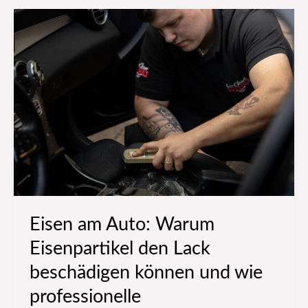
Eisen
am
Auto:
Warum
Eisenpartikel
den
Lack
beschädigen
können
und
wie
Eisen am Auto: Warum
professionelle
Eisenpartikel den Lack
Autoaufbereitung
schützt
beschädigen können und wie
professionelle