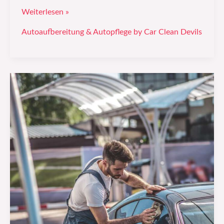
Weiterlesen »
Autoaufbereitung & Autopflege by Car Clean Devils
Fahrzeugwerbung:
Die
besten
Materialien
und
wie
Sie
Ihre
Botschaft
perfekt
inszenieren