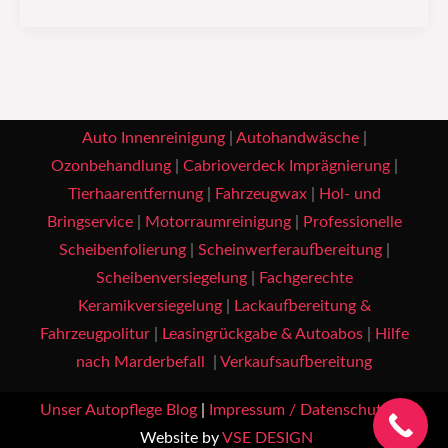
Auto Innenreinigung
|
Autohandwäsche
|
Ozonbehandlung
|
Cabrioverdeck Imprägnierung
|
Tierhaarentfernung
|
Fahrzeugwax
|
Hol- und
Bringservice
|
Motorraumreinigung
|
Professionelle
Scheibenfolierung
|
Scheinwerferaufbereitung
|
Scheibenversiegelung
|
Fachgerechte
Keramikversiegelung
|
Lackaufbereitung &
Fahrzeugpolitur
|
Leasingrückgabe & Autoabos
|
Hilfe
nach Marderbefall
|
Verkaufsaufbereitung
Unser Autopflege Blog
|
Impressum / Datenschutz
|
Website by
VSE DESIGN