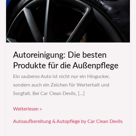
die
Außenpflege
Autoreinigung: Die besten
Produkte für die Außenpflege
Ein sauberes Auto ist nicht nur ein Hingucker,
sondern auch ein Zeichen für Werterhalt und
Sorgfalt. Bei Car Clean Devils, […]
Weiterlesen »
Autoaufbereitung & Autopflege by Car Clean Devils