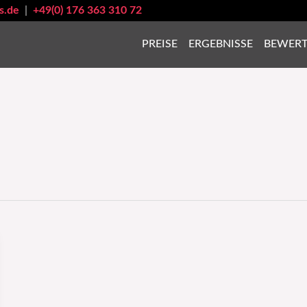
s.de
|
+49(0) 176 363 310 72
PREISE
ERGEBNISSE
BEWER