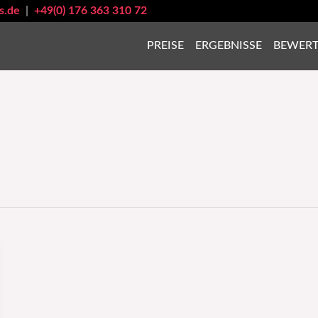
s.de
|
+49(0) 176 363 310 72
PREISE
ERGEBNISSE
BEWER