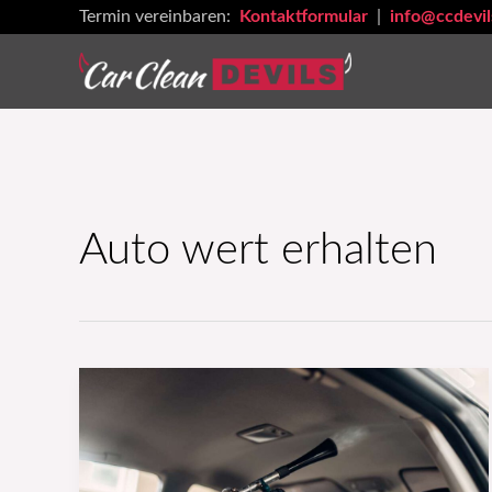
Zum
Termin vereinbaren:
Kontaktformular
|
info@ccdevil
Inhalt
springen
Auto wert erhalten
Autopflege:
Die
besten
Tricks