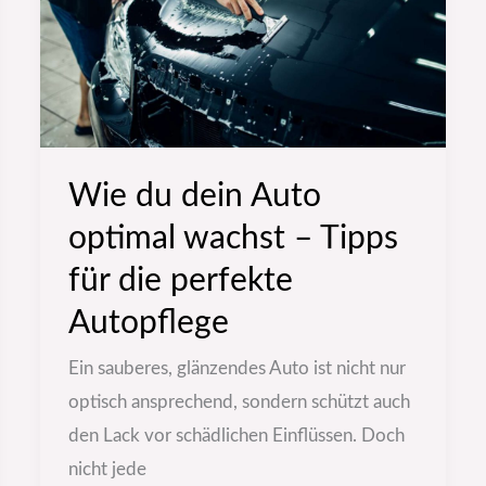
optimal
wachst
–
Tipps
für
Wie du dein Auto
die
perfekte
optimal wachst – Tipps
Autopflege
für die perfekte
Autopflege
Ein sauberes, glänzendes Auto ist nicht nur
optisch ansprechend, sondern schützt auch
den Lack vor schädlichen Einflüssen. Doch
nicht jede