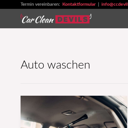
Zum
Termin vereinbaren:
Kontaktformular
|
info@ccdevil
Inhalt
springen
Auto waschen
Fahrzeugpflege
bei
extremen
Wetterbedingungen