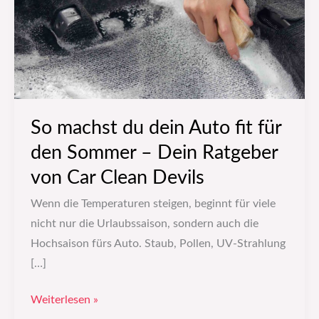
fit
für
den
Sommer
–
Dein
So machst du dein Auto fit für
Ratgeber
den Sommer – Dein Ratgeber
von
von Car Clean Devils
Car
Clean
Wenn die Temperaturen steigen, beginnt für viele
Devils
nicht nur die Urlaubssaison, sondern auch die
Hochsaison fürs Auto. Staub, Pollen, UV-Strahlung
[…]
Weiterlesen »