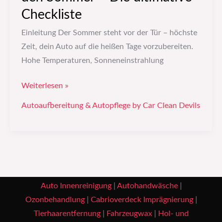
Checkliste
Einleitung Der Sommer steht vor der Tür – höchste
Zeit, dein Auto auf die heißen Tage vorzubereiten.
Hohe Temperaturen, Sonneneinstrahlung
Weiterlesen »
Autoaufbereitung & Autopflege by Car Clean Devils
Auto Innenreinigung
|
Autohandwäsche
|
Ozonbehandlung
|
Cabrioverdeck Imprägnierung
|
Tierhaarentfernung
|
Fahrzeugwax
|
Hol- und