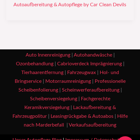
Autoaufbereitung & Autopflege by Car Clean Devils
Auto Innenreinigung
|
Autohandwäsche
|
Ozonbehandlung
|
Cabrioverdeck Imprägnierung
|
Tierhaarentfernung
|
Fahrzeugwax
|
Hol- und
Bringservice
|
Motorraumreinigung
|
Professionelle
Scheibenfolierung
|
Scheinwerferaufbereitung
|
Scheibenversiegelung
|
Fachgerechte
Keramikversiegelung
|
Lackaufbereitung &
Fahrzeugpolitur
|
Leasingrückgabe & Autoabos
|
Hilfe
nach Marderbefall
|
Verkaufsaufbereitung