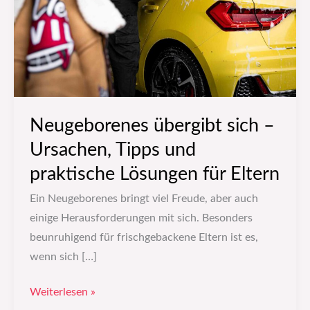
Tipps
und
praktische
Lösungen
für
Eltern
Neugeborenes übergibt sich –
Ursachen, Tipps und
praktische Lösungen für Eltern
Ein Neugeborenes bringt viel Freude, aber auch
einige Herausforderungen mit sich. Besonders
beunruhigend für frischgebackene Eltern ist es,
wenn sich […]
Weiterlesen »