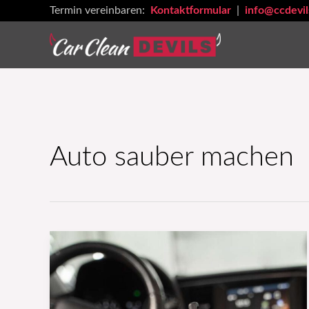
Zum
Termin vereinbaren:
Kontaktformular
|
info@ccdevil
Inhalt
springen
Auto sauber machen
Autowerbung:
Wie
du
sie