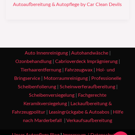
Autoaufbereitung & Autopflege by Car Clean Devils
Auto Innenreinigung
|
Autohandwäsche
|
Ozonbehandlung
|
Cabrioverdeck Imprägnierung
|
Tierhaarentfernung
|
Fahrzeugwax
|
Hol- und
Bringservice
|
Motorraumreinigung
|
Professionelle
Scheibenfolierung
|
Scheinwerferaufbereitung
|
Scheibenversiegelung
|
Fachgerechte
Keramikversiegelung
|
Lackaufbereitung &
Fahrzeugpolitur
|
Leasingrückgabe & Autoabos
|
Hilfe
nach Marderbefall
|
Verkaufsaufbereitung