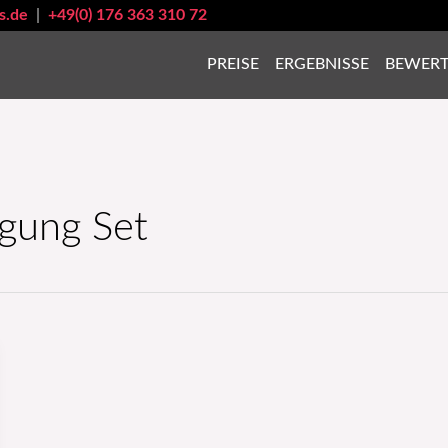
s.de
|
+49(0) 176 363 310 72
PREISE
ERGEBNISSE
BEWER
gung Set