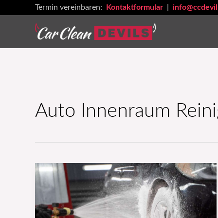
Zum
Termin vereinbaren:
Kontaktformular
|
info@ccdevil
Inhalt
springen
Auto Innenraum Reini
Autoreinigung:
Die
besten
Tipps