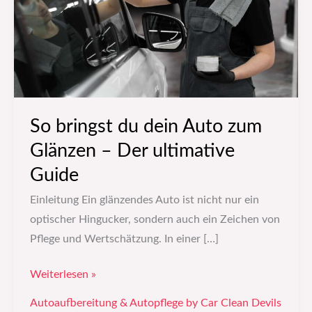
zum
Glänzen
–
Der
ultimative
Guide
So bringst du dein Auto zum
Glänzen – Der ultimative
Guide
Einleitung Ein glänzendes Auto ist nicht nur ein
optischer Hingucker, sondern auch ein Zeichen von
Pflege und Wertschätzung. In einer […]
Weiterlesen »
Autoaufbereitung & Autopflege by Car Clean Devils