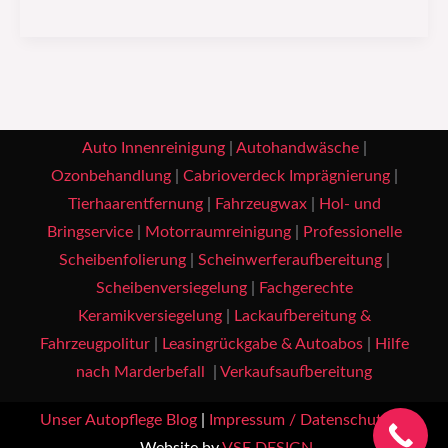
Auto Innenreinigung
|
Autohandwäsche
|
Ozonbehandlung
|
Cabrioverdeck Imprägnierung
|
Tierhaarentfernung
|
Fahrzeugwax
|
Hol- und
Bringservice
|
Motorraumreinigung
|
Professionelle
Scheibenfolierung
|
Scheinwerferaufbereitung
|
Scheibenversiegelung
|
Fachgerechte
Keramikversiegelung
|
Lackaufbereitung &
Fahrzeugpolitur
|
Leasingrückgabe & Autoabos
|
Hilfe
nach Marderbefall
|
Verkaufsaufbereitung
Unser Autopflege Blog
|
Impressum / Datenschutz
|