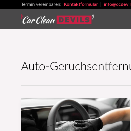
Zum
Termin vereinbaren:
Kontaktformular
|
info@ccdevil
Inhalt
springen
Auto-Geruchsentfern
Fahrzeugpflege
bei
starkem
Wind