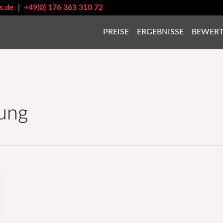
s.de
|
+49(0) 176 363 310 72
PREISE
ERGEBNISSE
BEWER
ung