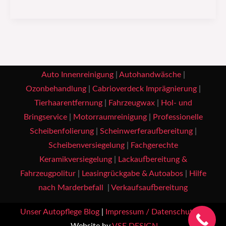
Auto Innenreinigung
|
Autohandwäsche
|
Ozonbehandlung
|
Cabrioverdeck Imprägnierung
|
Tierhaarentfernung
|
Fahrzeugwax
|
Hol- und
Bringservice
|
Motorraumreinigung
|
Professionelle
Scheibenfolierung
|
Scheinwerferaufbereitung
|
Scheibenversiegelung
|
Fachgerechte
Keramikversiegelung
|
Lackaufbereitung &
Fahrzeugpolitur
|
Leasingrückgabe & Autoabos
|
Hilfe
nach Marderbefall
|
Verkaufsaufbereitung
Unser Autopflege Blog
|
Impressum / Datenschutz
|