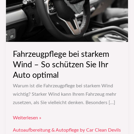
So
schützen
Sie
Ihr
Auto
optimal
Fahrzeugpflege bei starkem
Wind – So schützen Sie Ihr
Auto optimal
Warum ist die Fahrzeugpflege bei starkem Wind
wichtig? Starker Wind kann Ihrem Fahrzeug mehr
zusetzen, als Sie vielleicht denken. Besonders […]
Weiterlesen »
Autoaufbereitung & Autopflege by Car Clean Devils