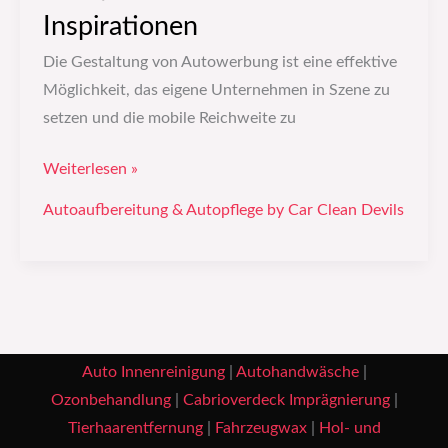
Inspirationen
Die Gestaltung von Autowerbung ist eine effektive
Möglichkeit, das eigene Unternehmen in Szene zu
setzen und die mobile Reichweite zu
Weiterlesen »
Autoaufbereitung & Autopflege by Car Clean Devils
Auto Innenreinigung
|
Autohandwäsche
|
Ozonbehandlung
|
Cabrioverdeck Imprägnierung
|
Tierhaarentfernung
|
Fahrzeugwax
|
Hol- und