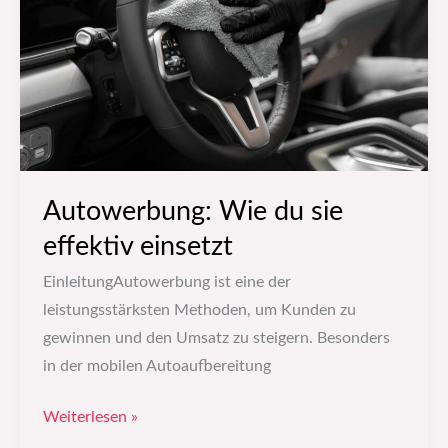
effektiv
einsetzt
Autowerbung: Wie du sie
effektiv einsetzt
EinleitungAutowerbung ist eine der
leistungsstärksten Methoden, um Kunden zu
gewinnen und den Umsatz zu steigern. Besonders
in der mobilen Autoaufbereitung
Weiterlesen »