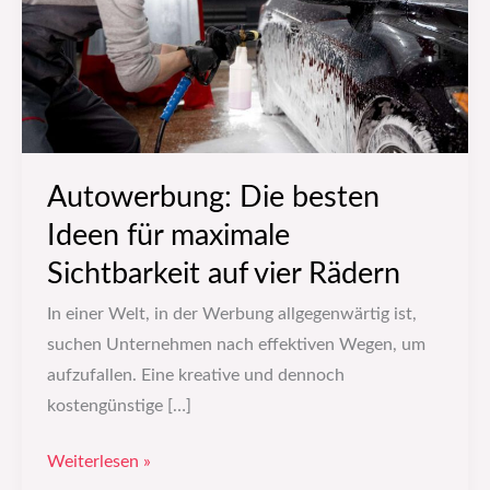
maximale
Sichtbarkeit
auf
vier
Rädern
Autowerbung: Die besten
Ideen für maximale
Sichtbarkeit auf vier Rädern
In einer Welt, in der Werbung allgegenwärtig ist,
suchen Unternehmen nach effektiven Wegen, um
aufzufallen. Eine kreative und dennoch
kostengünstige […]
Weiterlesen »