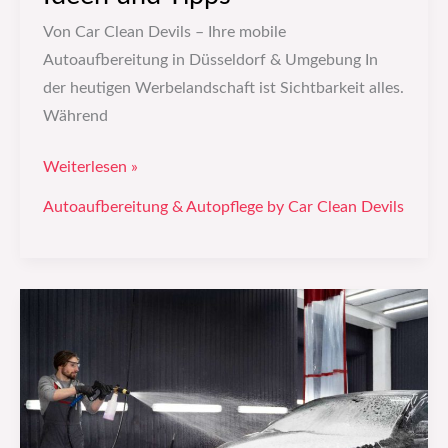
Von Car Clean Devils – Ihre mobile
Autoaufbereitung in Düsseldorf & Umgebung In
der heutigen Werbelandschaft ist Sichtbarkeit alles.
Während
Weiterlesen »
Autoaufbereitung & Autopflege by Car Clean Devils
Autowerbung:
Wie
du
sie
planst
–