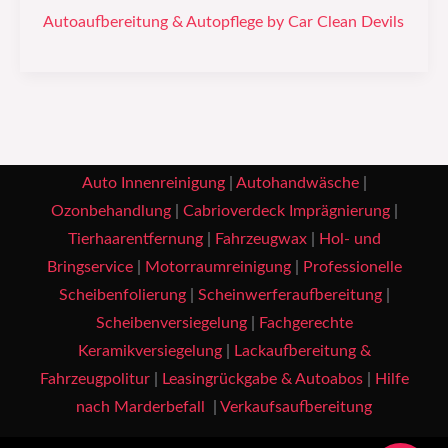
Autoaufbereitung & Autopflege by Car Clean Devils
Auto Innenreinigung
|
Autohandwäsche
|
Ozonbehandlung
|
Cabrioverdeck Imprägnierung
|
Tierhaarentfernung
|
Fahrzeugwax
|
Hol- und
Bringservice
|
Motorraumreinigung
|
Professionelle
Scheibenfolierung
|
Scheinwerferaufbereitung
|
Scheibenversiegelung
|
Fachgerechte
Keramikversiegelung
|
Lackaufbereitung &
Fahrzeugpolitur
|
Leasingrückgabe & Autoabos
|
Hilfe
nach Marderbefall
|
Verkaufsaufbereitung