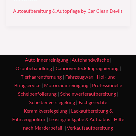
Autoaufbereitung & Autopflege by Car Clean Devils
Auto Innenreinigung
|
Autohandwäsche
|
Ozonbehandlung
|
Cabrioverdeck Imprägnierung
|
Tierhaarentfernung
|
Fahrzeugwax
|
Hol- und
Bringservice
|
Motorraumreinigung
|
Professionelle
Scheibenfolierung
|
Scheinwerferaufbereitung
|
Scheibenversiegelung
|
Fachgerechte
Keramikversiegelung
|
Lackaufbereitung &
Fahrzeugpolitur
|
Leasingrückgabe & Autoabos
|
Hilfe
nach Marderbefall
|
Verkaufsaufbereitung