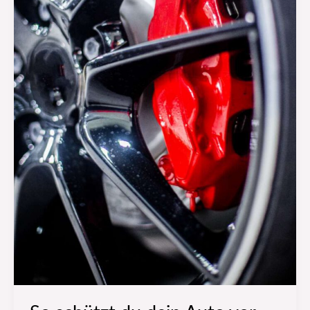
Tipps
zur
Autoreinigung
&
Pflege